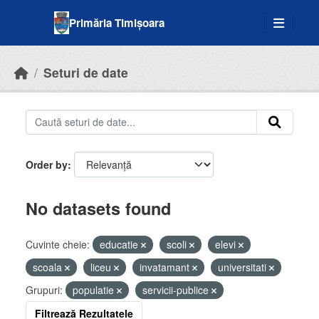
Skip to main content
Primăria Timișoara
Seturi de date
Order by
No datasets found
Cuvinte cheie:
educatie
scoli
elevi
scoala
liceu
invatamant
universitati
Grupuri:
populatie
servicii-publice
Filtrează Rezultatele