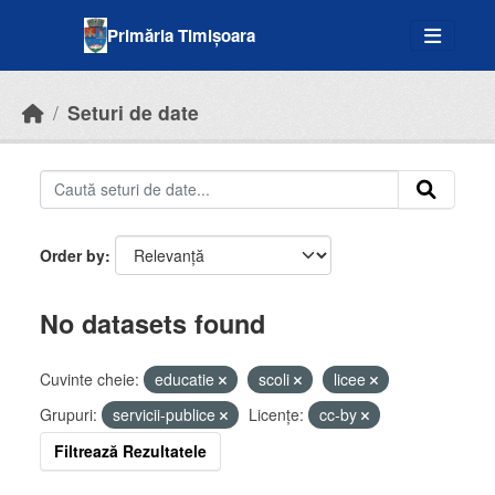
Skip to main content
Primăria Timișoara
Seturi de date
Order by
No datasets found
Cuvinte cheie:
educatie
scoli
licee
Grupuri:
servicii-publice
Licenţe:
cc-by
Filtrează Rezultatele