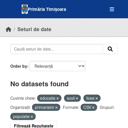
Skip to main content
Primăria Timișoara
Seturi de date
Order by
No datasets found
Cuvinte cheie:
educatie
scoli
licee
Organizații:
primariatm
Formate:
CSV
Grupuri:
populatie
Filtrează Rezultatele