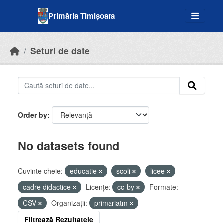
Skip to main content
Primăria Timișoara
Seturi de date
Order by
No datasets found
Cuvinte cheie:
educatie
scoli
licee
cadre didactice
Licenţe:
cc-by
Formate:
CSV
Organizații:
primariatm
Filtrează Rezultatele