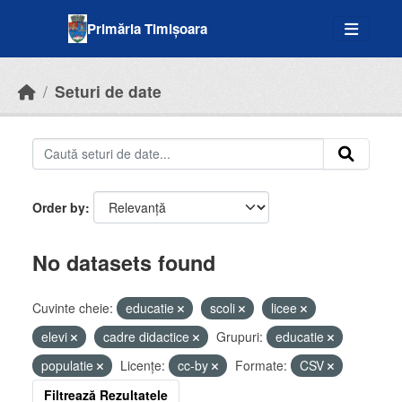
Skip to main content
Primăria Timișoara
Seturi de date
Order by
No datasets found
Cuvinte cheie:
educatie
scoli
licee
elevi
cadre didactice
Grupuri:
educatie
populatie
Licenţe:
cc-by
Formate:
CSV
Filtrează Rezultatele