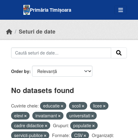
Skip to main content
Primăria Timișoara
Seturi de date
Order by
No datasets found
Cuvinte cheie:
educatie
scoli
licee
elevi
invatamant
universitati
cadre didactice
Grupuri:
populatie
servicii-publice
Formate:
CSV
Organizații: