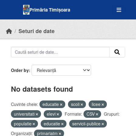
Skip to main content
Primăria Timișoara
Seturi de date
Order by
No datasets found
Cuvinte cheie:
educatie
scoli
licee
universitati
elevi
Formate:
CSV
Grupuri:
populatie
educatie
servicii-publice
Organizații:
primariatm