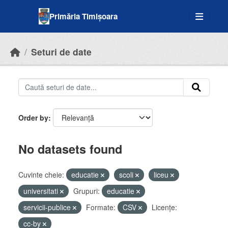
Skip to main content
Primăria Timișoara
Seturi de date
Order by
No datasets found
Cuvinte cheie:
educatie
scoli
liceu
universitati
Grupuri:
educatie
servicii-publice
Formate:
CSV
Licenţe:
cc-by