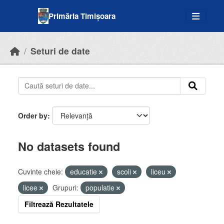
Skip to main content
Primăria Timișoara
Seturi de date
Order by
No datasets found
Cuvinte cheie:
educatie
scoli
liceu
licee
Grupuri:
populatie
Filtrează Rezultatele