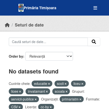
Skip to main content
Primăria Timișoara
Seturi de date
Order by
No datasets found
Cuvinte cheie:
educatie
scoli
liceu
licee
invatamant
scoala
Grupuri:
servicii-publice
Organizații:
primariatm
Formate:
CSV
Licenţe:
cc-by