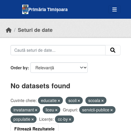
Skip to main content
Primăria Timișoara
Seturi de date
Order by
No datasets found
Cuvinte cheie:
educatie
scoli
scoala
invatamant
liceu
Grupuri:
servicii-publice
populatie
Licenţe:
cc-by
Filtrează Rezultatele