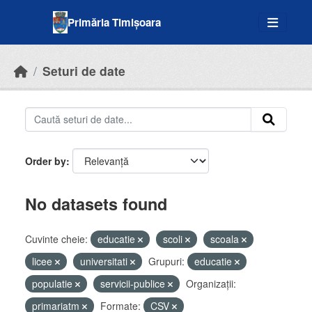
Skip to main content
Primăria Timișoara
Seturi de date
Order by
No datasets found
Cuvinte cheie:
educatie
scoli
scoala
licee
universitati
Grupuri:
educatie
populatie
servicii-publice
Organizații:
primariatm
Formate:
CSV