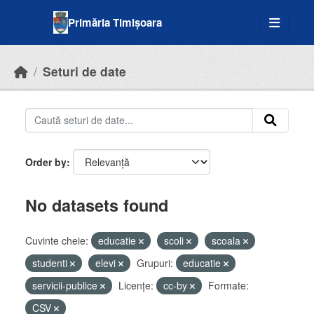
Skip to main content
Primăria Timișoara
Seturi de date
Order by
No datasets found
Cuvinte cheie:
educatie
scoli
scoala
studenti
elevi
Grupuri:
educatie
servicii-publice
Licenţe:
cc-by
Formate:
CSV