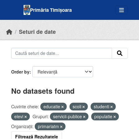
Skip to main content
Primăria Timișoara
Seturi de date
Order by
No datasets found
Cuvinte cheie:
educatie
scoli
studenti
elevi
Grupuri:
servicii-publice
populatie
Organizații:
primariatm
Filtrează Rezultatele