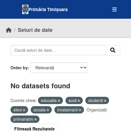
Skip to main content
Primăria Timișoara
Seturi de date
Order by
No datasets found
Cuvinte cheie:
educatie
scoli
studenti
elevi
scoala
invatamant
Organizații:
primariatm
Filtrează Rezultatele