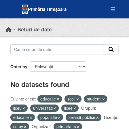
Skip to main content
Primăria Timișoara
Seturi de date
Order by
No datasets found
Cuvinte cheie:
educatie
scoli
studenti
liceu
universitati
licee
Grupuri:
educatie
populatie
servicii-publice
Licenţe:
cc-by
Organizații:
primariatm