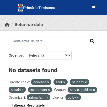
Skip to main content
Primăria Timișoara
Seturi de date
Order by
No datasets found
Cuvinte cheie:
educatie
scoli
studenti
scoala
invatamant
Grupuri:
servicii-publice
Organizații:
primariatm
Licenţe:
cc-by
Filtrează Rezultatele