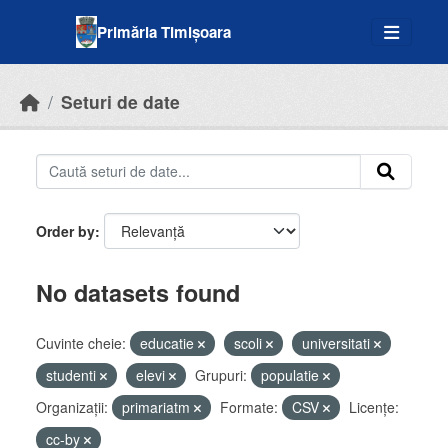
Skip to main content
Primăria Timișoara
Seturi de date
Order by
No datasets found
Cuvinte cheie:
educatie
scoli
universitati
studenti
elevi
Grupuri:
populatie
Organizații:
primariatm
Formate:
CSV
Licenţe:
cc-by