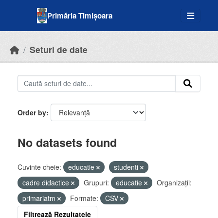
Skip to main content
Primăria Timișoara
Seturi de date
Order by
No datasets found
Cuvinte cheie:
educatie
studenti
cadre didactice
Grupuri:
educatie
Organizații:
primariatm
Formate:
CSV
Filtrează Rezultatele