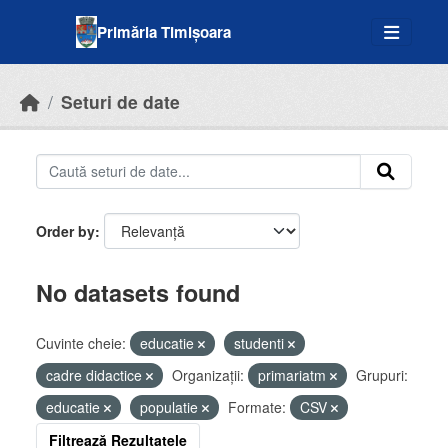
Skip to main content
Primăria Timișoara
Seturi de date
Order by
No datasets found
Cuvinte cheie:
educatie
studenti
cadre didactice
Organizații:
primariatm
Grupuri:
educatie
populatie
Formate:
CSV
Filtrează Rezultatele