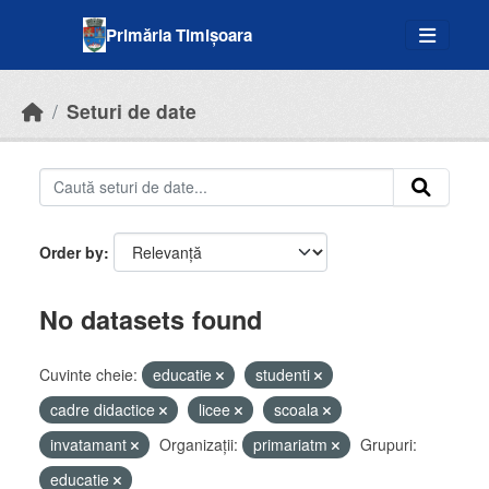
Skip to main content
Primăria Timișoara
Seturi de date
Order by
No datasets found
Cuvinte cheie:
educatie
studenti
cadre didactice
licee
scoala
invatamant
Organizații:
primariatm
Grupuri:
educatie