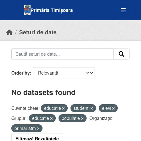
Skip to main content
Primăria Timișoara
Seturi de date
Order by
No datasets found
Cuvinte cheie:
educatie
studenti
elevi
Grupuri:
educatie
populatie
Organizații:
primariatm
Filtrează Rezultatele