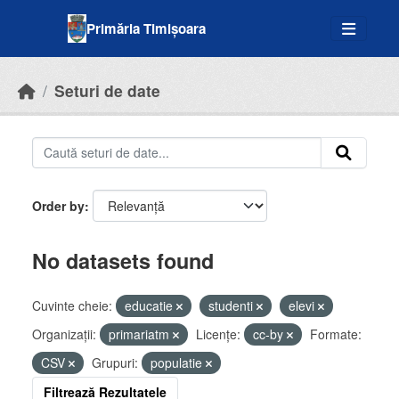
Skip to main content
Primăria Timișoara
Seturi de date
Order by
No datasets found
Cuvinte cheie:
educatie
studenti
elevi
Organizații:
primariatm
Licenţe:
cc-by
Formate:
CSV
Grupuri:
populatie
Filtrează Rezultatele