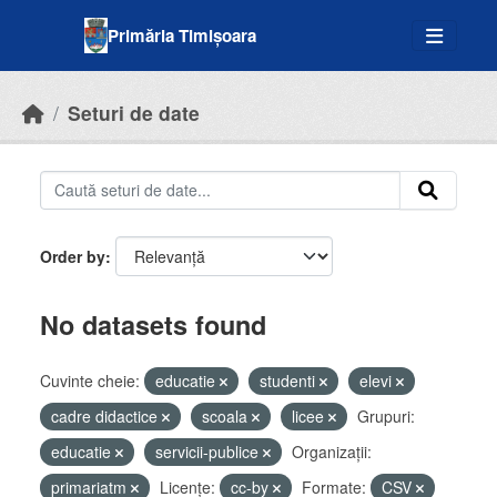
Skip to main content
Primăria Timișoara
Seturi de date
Order by
No datasets found
Cuvinte cheie:
educatie
studenti
elevi
cadre didactice
scoala
licee
Grupuri:
educatie
servicii-publice
Organizații:
primariatm
Licenţe:
cc-by
Formate:
CSV