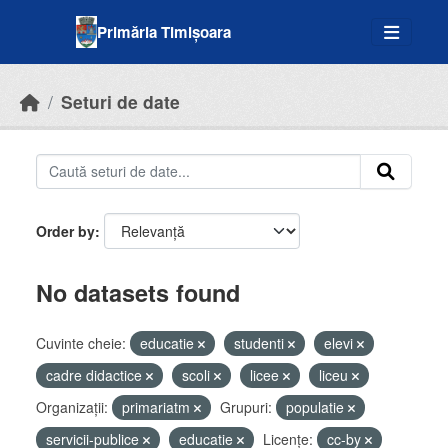
Skip to main content
Primăria Timișoara
Seturi de date
Order by
No datasets found
Cuvinte cheie:
educatie
studenti
elevi
cadre didactice
scoli
licee
liceu
Organizații:
primariatm
Grupuri:
populatie
servicii-publice
educatie
Licenţe:
cc-by