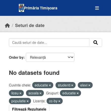
Skip to main content
Primăria Timișoara
Seturi de date
Order by
No datasets found
Cuvinte cheie:
educatie
studenti
elevi
liceu
scoala
Grupuri:
educatie
populatie
Licenţe:
cc-by
Filtrează Rezultatele