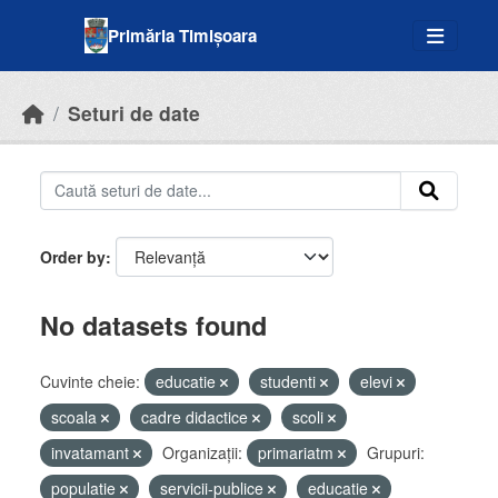
Skip to main content
Primăria Timișoara
Seturi de date
Order by
No datasets found
Cuvinte cheie:
educatie
studenti
elevi
scoala
cadre didactice
scoli
invatamant
Organizații:
primariatm
Grupuri:
populatie
servicii-publice
educatie