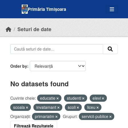
Skip to main content
Primăria Timișoara
Seturi de date
Order by
No datasets found
Cuvinte cheie:
educatie
studenti
elevi
scoala
invatamant
scoli
liceu
Organizații:
primariatm
Grupuri:
servicii-publice
Filtrează Rezultatele