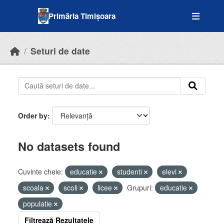
Skip to main content
Primăria Timișoara
Seturi de date
Order by
No datasets found
Cuvinte cheie:
educatie
studenti
elevi
scoala
scoli
licee
Grupuri:
educatie
populatie
Filtrează Rezultatele