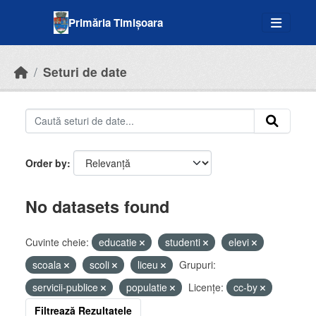
Skip to main content
Primăria Timișoara
Seturi de date
Order by
No datasets found
Cuvinte cheie:
educatie
studenti
elevi
scoala
scoli
liceu
Grupuri:
servicii-publice
populatie
Licenţe:
cc-by
Filtrează Rezultatele