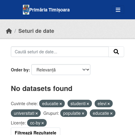
Skip to main content
Primăria Timișoara
Seturi de date
Order by
No datasets found
Cuvinte cheie:
educatie
studenti
elevi
universitati
Grupuri:
populatie
educatie
Licenţe:
cc-by
Filtrează Rezultatele