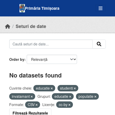
Skip to main content
Primăria Timișoara
Seturi de date
Order by
No datasets found
Cuvinte cheie:
educatie
studenti
invatamant
Grupuri:
educatie
populatie
Formate:
CSV
Licenţe:
cc-by
Filtrează Rezultatele