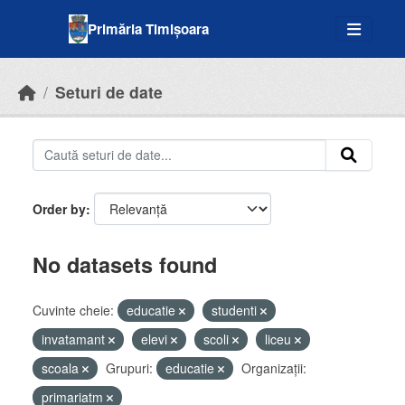
Skip to main content
Primăria Timișoara
Seturi de date
Order by
No datasets found
Cuvinte cheie:
educatie
studenti
invatamant
elevi
scoli
liceu
scoala
Grupuri:
educatie
Organizații:
primariatm