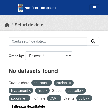
Skip to main content
Primăria Timișoara
Seturi de date
Order by
No datasets found
Cuvinte cheie:
educatie
studenti
invatamant
licee
Grupuri:
educatie
populatie
Formate:
CSV
Licenţe:
cc-by
Filtrează Rezultatele