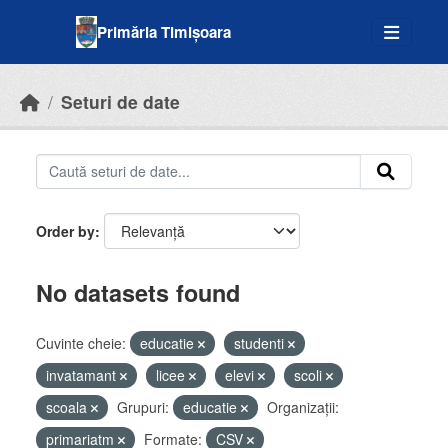
Skip to main content
Primăria Timișoara
Seturi de date
Order by
No datasets found
Cuvinte cheie:
educatie
studenti
invatamant
licee
elevi
scoli
scoala
Grupuri:
educatie
Organizații:
primariatm
Formate:
CSV