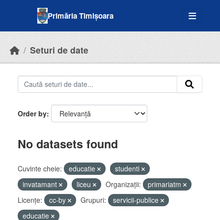
Skip to main content
Primăria Timișoara
Seturi de date
Order by
No datasets found
Cuvinte cheie:
educatie
studenti
invatamant
liceu
Organizații:
primariatm
Licenţe:
cc-by
Grupuri:
servicii-publice
educatie