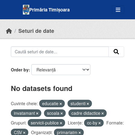
Skip to main content
Primăria Timișoara
Seturi de date
Order by
No datasets found
Cuvinte cheie:
educatie
studenti
invatamant
scoala
cadre didactice
Grupuri:
servicii-publice
Licenţe:
cc-by
Formate:
CSV
Organizații:
primariatm