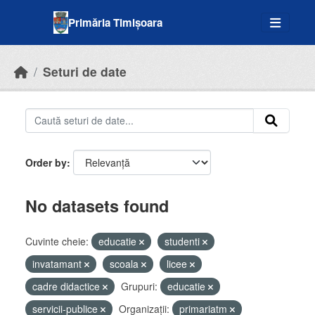
Skip to main content
Primăria Timișoara
Seturi de date
Order by
No datasets found
Cuvinte cheie:
educatie
studenti
invatamant
scoala
licee
cadre didactice
Grupuri:
educatie
servicii-publice
Organizații:
primariatm