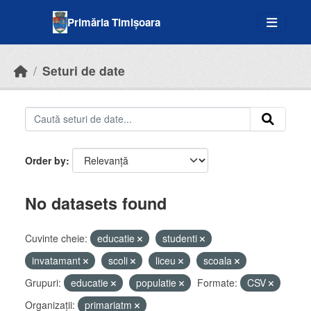
Skip to main content
Primăria Timișoara
Seturi de date
Order by
No datasets found
Cuvinte cheie:
educatie
studenti
invatamant
scoli
liceu
scoala
Grupuri:
educatie
populatie
Formate:
CSV
Organizații:
primariatm