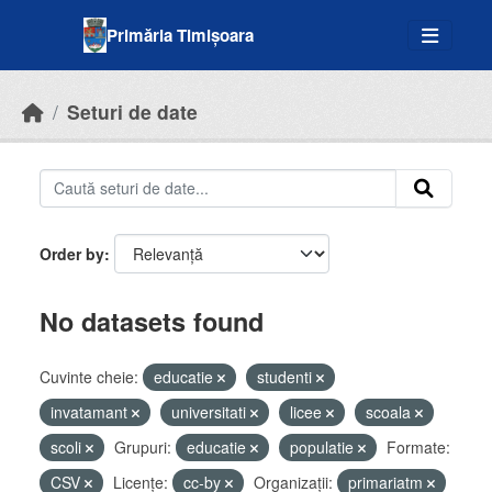
Skip to main content
Primăria Timișoara
Seturi de date
Order by
No datasets found
Cuvinte cheie:
educatie
studenti
invatamant
universitati
licee
scoala
scoli
Grupuri:
educatie
populatie
Formate:
CSV
Licenţe:
cc-by
Organizații:
primariatm