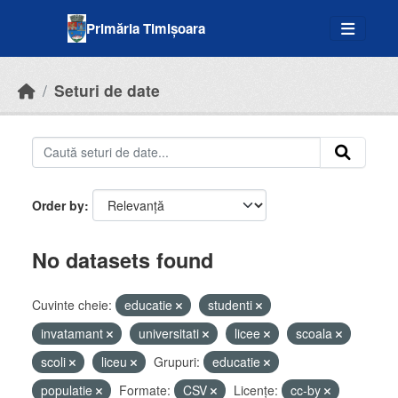
Skip to main content
Primăria Timișoara
Seturi de date
Order by
No datasets found
Cuvinte cheie:
educatie
studenti
invatamant
universitati
licee
scoala
scoli
liceu
Grupuri:
educatie
populatie
Formate:
CSV
Licenţe:
cc-by