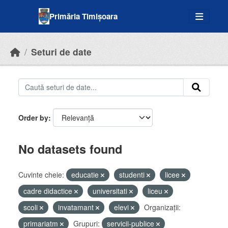
Skip to main content
Primăria Timișoara
Seturi de date
Order by
No datasets found
Cuvinte cheie:
educatie
studenti
licee
cadre didactice
universitati
liceu
scoli
invatamant
elevi
Organizații:
primariatm
Grupuri:
servicii-publice