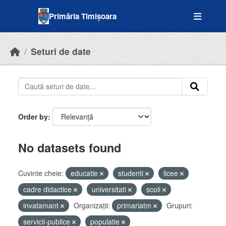
Skip to main content
Primăria Timișoara
Seturi de date
Order by
No datasets found
Cuvinte cheie:
educatie
studenti
licee
cadre didactice
universitati
scoli
invatamant
Organizații:
primariatm
Grupuri:
servicii-publice
populatie