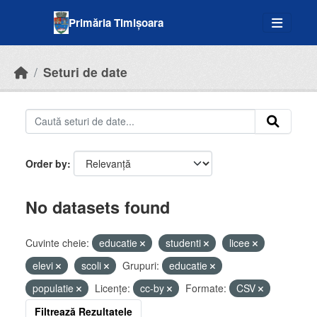
Skip to main content
Primăria Timișoara
Seturi de date
Order by
No datasets found
Cuvinte cheie:
educatie
studenti
licee
elevi
scoli
Grupuri:
educatie
populatie
Licenţe:
cc-by
Formate:
CSV
Filtrează Rezultatele