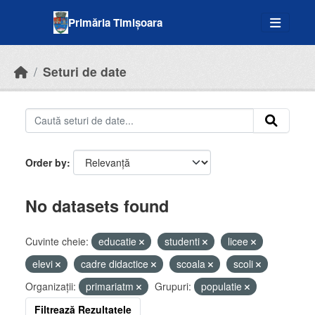
Skip to main content
Primăria Timișoara
Seturi de date
Order by
No datasets found
Cuvinte cheie:
educatie
studenti
licee
elevi
cadre didactice
scoala
scoli
Organizații:
primariatm
Grupuri:
populatie
Filtrează Rezultatele