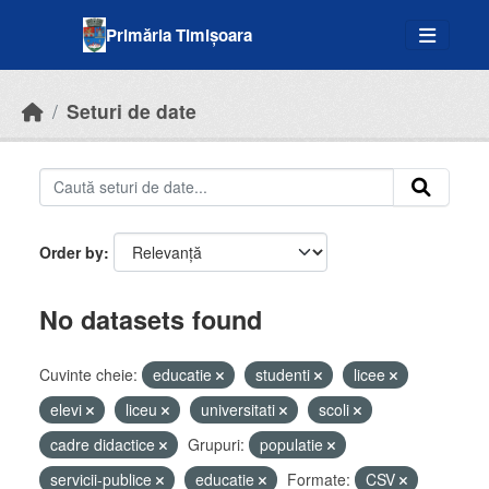
Skip to main content
Primăria Timișoara
Seturi de date
Order by
No datasets found
Cuvinte cheie:
educatie
studenti
licee
elevi
liceu
universitati
scoli
cadre didactice
Grupuri:
populatie
servicii-publice
educatie
Formate:
CSV