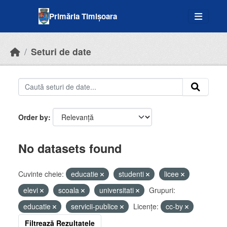
Skip to main content
Primăria Timișoara
Seturi de date
Order by
No datasets found
Cuvinte cheie:
educatie
studenti
licee
elevi
scoala
universitati
Grupuri:
educatie
servicii-publice
Licenţe:
cc-by
Filtrează Rezultatele