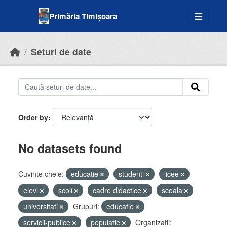
Skip to main content
Primăria Timișoara
Seturi de date
Order by
No datasets found
Cuvinte cheie:
educatie
studenti
licee
elevi
scoli
cadre didactice
scoala
universitati
Grupuri:
educatie
servicii-publice
populatie
Organizații: