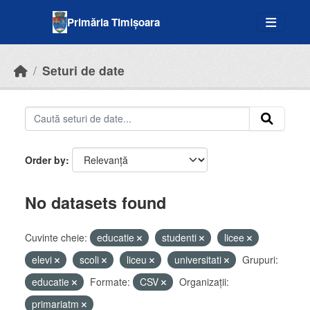
Skip to main content
Primăria Timișoara
Seturi de date
Order by
No datasets found
Cuvinte cheie:
educatie
studenti
licee
elevi
scoli
liceu
universitati
Grupuri:
educatie
Formate:
CSV
Organizații:
primariatm