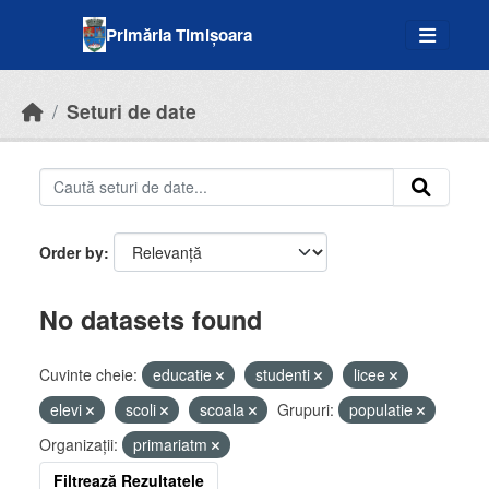
Skip to main content
Primăria Timișoara
Seturi de date
Order by
No datasets found
Cuvinte cheie:
educatie
studenti
licee
elevi
scoli
scoala
Grupuri:
populatie
Organizații:
primariatm
Filtrează Rezultatele